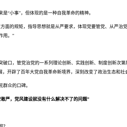
是“小事”，但体现的是一种自我革命的精神。
方面的规矩，指导思想就是从严要求，体现党要管党、从严治党
作用。”
破口，管党治党的一系列理论创新、实践创新、制度创新次第
发展，开辟了百年大党自我革命新境界，深刻改变了政治生态和社
民群众的口碑。
敢严，党风建设就没有什么解决不了的问题”
国？