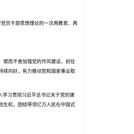
对党员干部思想理论的一次再教育、再
、锲而不舍加强党的作风建设，刹住
持续向好，有力推动党和国家事业取
入学习贯彻习近平总书记关于党的建
勃生机，团结带领亿万人民在中国式