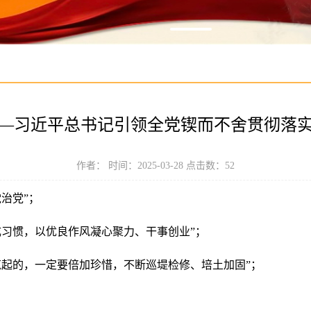
—习近平总书记引领全党锲而不舍贯彻落
作者： 时间：2025-03-28 点击数：
52
治党”；
习惯，以优良作风凝心聚力、干事创业”；
起的，一定要倍加珍惜，不断巡堤检修、培土加固”；