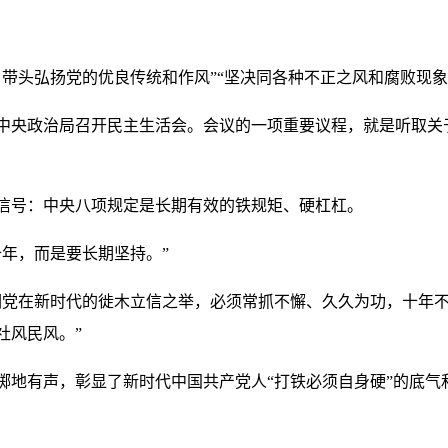
头弘扬党的优良传统和作风”“坚决同各种不正之风和腐败现象
中央政治局召开民主生活会。会议的一项重要议程，就是听取关于
号：中央八项规定是长期有效的铁规矩、硬杠杠。
年，而是要长期坚持。”
党在新时代的徙木立信之举，必须常抓不懈、久久为功，十年不
社风民风。”
有声，彰显了新时代中国共产党人“打铁必须自身硬”的底气