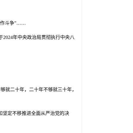
作斗争”……
2024年中央政治局贯彻执行中央八
够就二十年，二十年不够就三十年，
和坚定不移推进全面从严治党的决