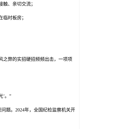
接触、亲切交流；
在临时板房；
风之弊的实招硬招频频出击，一项项
’。”
问题。2024年，全国纪检监察机关开