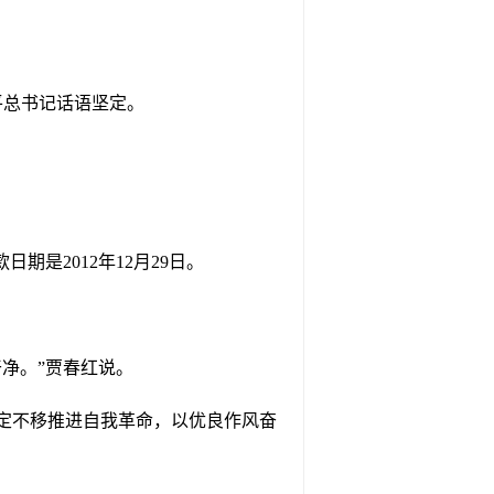
平总书记话语坚定。
是2012年12月29日。
净。”贾春红说。
定不移推进自我革命，以优良作风奋