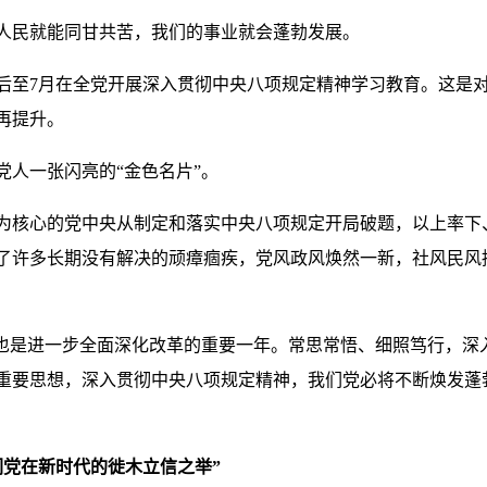
民就能同甘共苦，我们的事业就会蓬勃发展。
后至7月在全党开展深入贯彻中央八项规定精神学习教育。这是
再提升。
人一张闪亮的“金色名片”。
核心的党中央从制定和落实中央八项规定开局破题，以上率下
了许多长期没有解决的顽瘴痼疾，党风政风焕然一新，社风民风
是进一步全面深化改革的重要一年。常思常悟、细照笃行，深
重要思想，深入贯彻中央八项规定精神，我们党必将不断焕发蓬
党在新时代的徙木立信之举”