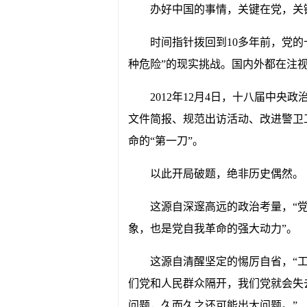
办好中国的事情，关键在党，关键
时间指针拨回到10多年前，党的十
种危险”的现实挑战。国内外都在注
2012年12月4日，十八届中央
文件简报、规范出访活动、改进警卫
命的“第一刀”。
以此开局破题，绝非历史偶然。
这源自深邃高远的政治考量，“党的
象，也是党自我革命的强大动力”。
这源自清醒坚定的惕厉自省，“工
们党和人民群众隔开，我们党就会失
问题，久而久之还可能出大问题。”